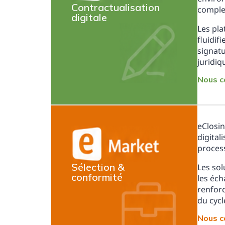
Contractualisation
complex
digitale
Les pl
fluidif
signatu
juridiq
Nous c
eClosi
digital
process
Sélection &
Les sol
conformité
les éch
renforc
du cycl
Nous c