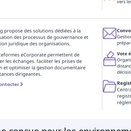
vers le
g propose des solutions dédiées à la
Convoc
Gestio
isation des processus de gouvernance et
prépara
ion juridique des organisations.
Vote é
ateformes eCorporate permettent de
Organi
er les échanges. faciliter les prises de
distan
n et optimiser la gestion documentaire
décisio
tances dirigeantes.
Regist
ontacter
Centra
regist
réglem