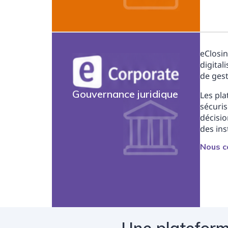
eClosin
digital
de gest
Gouvernance juridique
Les pl
sécuris
décisio
des ins
Nous c