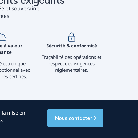
ents exigeants
ée et souveraine
vées.
e à valeur
Sécurité & conformité
bante
Traçabilité des opérations et
électronique
respect des exigences
optionnel avec
réglementaires.
res certifiés.
 la mise en
Nous contacter
s,