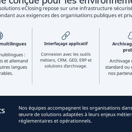
e conçue pour les environnem
solutions eClosing repose sur une infrastructure sécuris
ndant aux exigences des organisations publiques et pri
multilingues
Interfaçage applicatif
Archivag
pro
Connexion avec les outils
ultilingues :
métiers, CRM, GED, ERP et
is et allemand
Archivage 
solutions d’archivage.
utres langues
standard ou 
rables.
nos partenai
ts
Nos équipes accompagnent les organisations dans
œuvre de solutions adaptées à leurs enjeux métier
réglementaires et opérationnels.