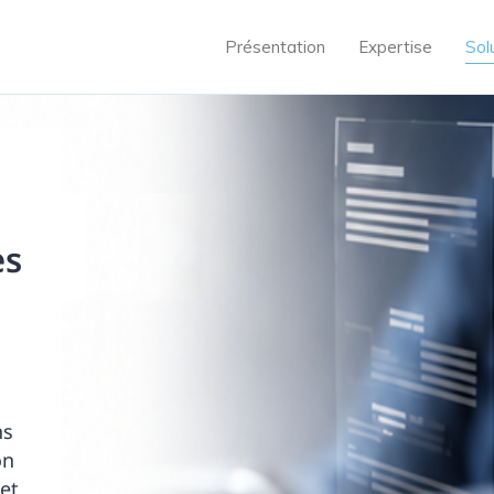
Présentation
Expertise
Sol
es
ns
on
et