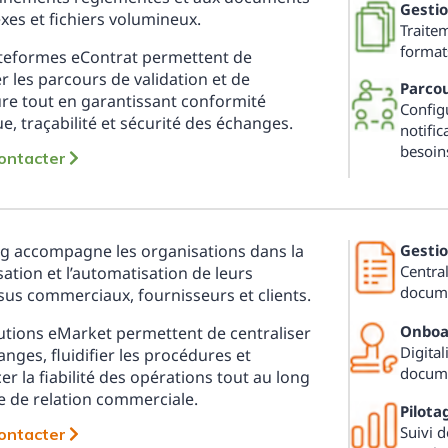
Gesti
es et fichiers volumineux.
Traite
format
ateformes eContrat permettent de
ier les parcours de validation et de
Parcou
re tout en garantissant conformité
Configu
ue, traçabilité et sécurité des échanges.
notific
besoin
ontacter
ng accompagne les organisations dans la
Gestio
Centra
isation et l’automatisation de leurs
docume
us commerciaux, fournisseurs et clients.
Onboar
utions eMarket permettent de centraliser
Digital
anges, fluidifier les procédures et
documen
er la fiabilité des opérations tout au long
e de relation commerciale.
Pilota
Suivi 
ontacter