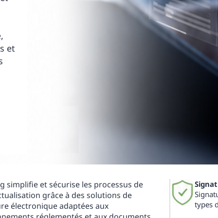
,
s et
s
g simplifie et sécurise les processus de
Signat
Signatu
tualisation grâce à des solutions de
types 
ure électronique adaptées aux
nnements réglementés et aux documents